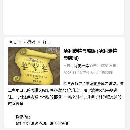
首页
小游戏
打斗
»
»
哈利波特与魔眼 (哈利波特
与魔眼)
网友推荐
出自：
点击：4320
发布：
2005-11-16
文件大小：159.38K
哈里波特中了魔法化身成为眼镜。魔
王利用自己的恐惧之眼要除掉被诅咒的化身，哈里波特必须平明逃
往，同时还要将路上出现的宝物一一纳入怀中，如此才能争取更多的
时间逃命
操作指南：
鼠标控制眼镜移动，眼明手快哦