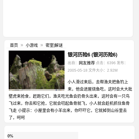
首页
小游戏
密室|解谜
»
»
银河历险6 (银河历险6)
网友推荐
出自：
点击：6396
发布：
2005-05-18
文件大小：2.92M
小人滑过来后，去帮渔夫把鱼钓上
来，他会进屋烧鱼吃，这时会大大批
壁虎来抢食，赶跑它们，渔夫吃光鱼会扔骨头出来，这时会有一只鸟
飞过来，你去和它抢，它就会叨起鱼骨就飞，小人就会趁机抓住鱼骨
飞走 小提示：小屋里会有小羊出来，你吓吓它，它就掉到山谷里去
了，呵呵
0%