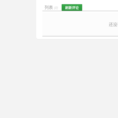
列表
刷新评论
(0)
还没