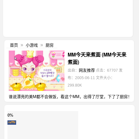
首页
小游戏
厨房
»
»
MM今天来煮面 (MM今天来
煮面)
网友推荐
出自：
点击：67707
发
布：2005-06-11
文件大小：
299.80K
谁说漂亮的美M都不会做饭，看这个MM，出得了厅堂，下了了厨房！
0%