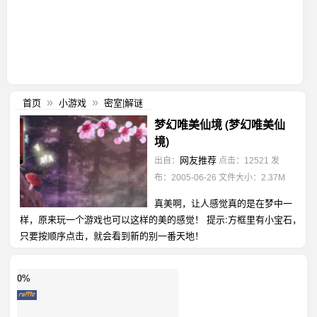
首页
小游戏
密室|解谜
»
»
梦幻唯美仙境 (梦幻唯美仙
境)
网友推荐
出自：
点击：12521
发
布：2005-06-26
文件大小：2.37M
真美啊，让人感觉真的是在梦中一
样，原来玩一个游戏也可以这样的美的感觉！ 提示:方框里有小宝石，
只要按顺序点击，就会看到新的别一番天地！
0%