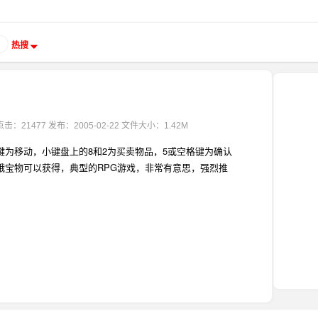
热搜
点击：21477
发布：2005-02-22
文件大小：1.42M
键为移动，小键盘上的8和2为买卖物品，5或空格键为确认
哦宝物可以获得，典型的RPG游戏，非常有意思，强烈推