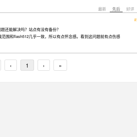
最新
先后
好评
#
了的问题还能解决吗？站点有没有备份？
围和flash512几乎一致，所以有点怀念感。看到这问题就有点伤感
‹
1
›
»