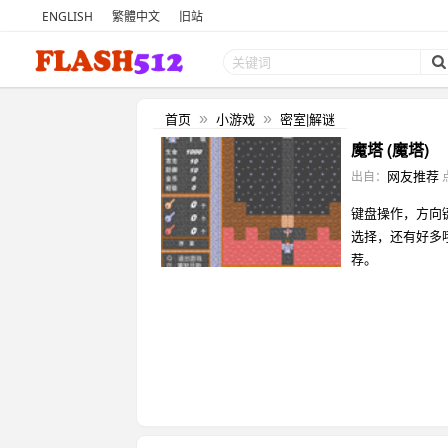
ENGLISH
繁體中文
旧站
首页
小游戏
密室|解谜
»
»
魔塔 (魔塔)
网友推荐
出自：
键盘操作，方向
选择，还有好多
荐。