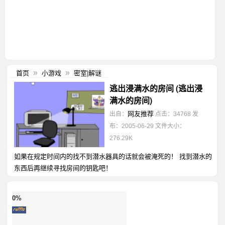
首页
小游戏
密室|解谜
»
»
逃出浸满水的房间 (逃出浸
满水的房间)
网友推荐
出自：
点击：34768
发
布：2005-06-29
文件大小：
276.29K
如果在规定时间内的找不到潜水器具的话就会被淹死的！ 找到潜水的
东西后再继续寻找房间的钥匙吧！
0%