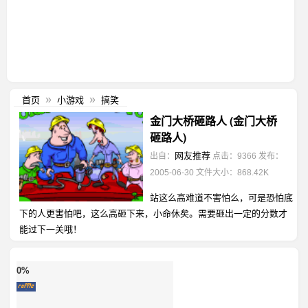
首页
小游戏
搞笑
»
»
金门大桥砸路人 (金门大桥
砸路人)
网友推荐
出自：
点击：9366
发布：
2005-06-30
文件大小：868.42K
站这么高难道不害怕么，可是恐怕底
下的人更害怕吧，这么高砸下来，小命休矣。需要砸出一定的分数才
能过下一关哦！
0%