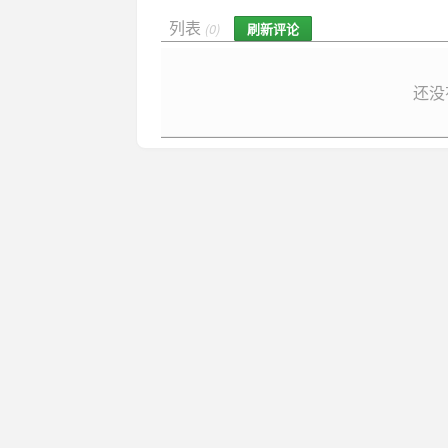
列表
刷新评论
(0)
还没