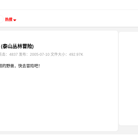
热搜
(泰山丛林冒险)
点击：4837
发布：2005-07-10
文件大小：492.97K
丽的野兽，快去冒险吧！