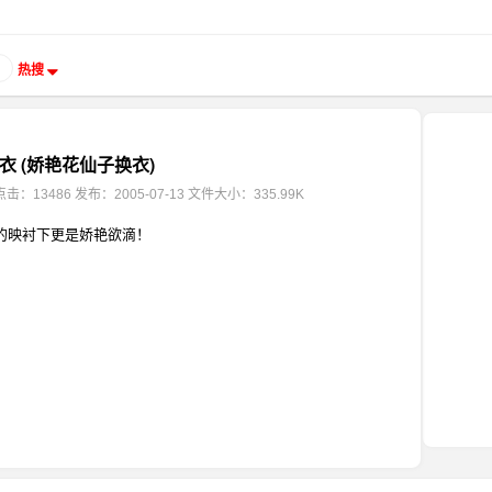
热搜
衣 (娇艳花仙子换衣)
点击：13486
发布：2005-07-13
文件大小：335.99K
的映衬下更是娇艳欲滴！