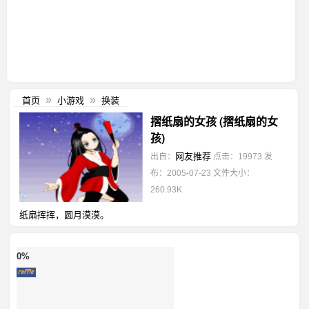
首页
小游戏
换装
»
»
摺纸扇的女孩 (摺纸扇的女
孩)
网友推荐
出自：
点击：19973
发
布：2005-07-23
文件大小：
260.93K
纸扇挥挥，圆月漠漠。
0%