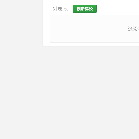
列表
刷新评论
(0)
还没