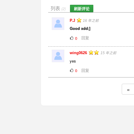
列表
刷新评论
(2)
P.J
16 年之前
Good xdd;]
回复
0
wing0626
15 年之前
yes
回复
0
«