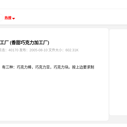
热搜
工厂 (香甜巧克力加工厂)
点击：40170
发布：2005-08-10
文件大小：602.31K
！有三种：巧克力棒，巧克力豆，巧克力块。按上边要求制