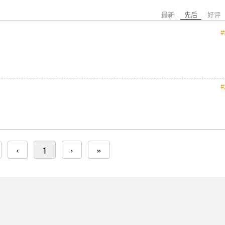
最新
先后
好评
#
#
‹
1
›
»