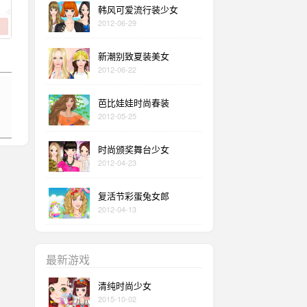
韩风可爱流行装少女
2012-06-29
新潮别致夏装美女
2012-06-22
芭比娃娃时尚春装
2012-05-25
时尚颁奖舞台少女
2012-04-23
复活节彩蛋兔女郎
2012-04-13
最新游戏
清纯时尚少女
2015-10-02