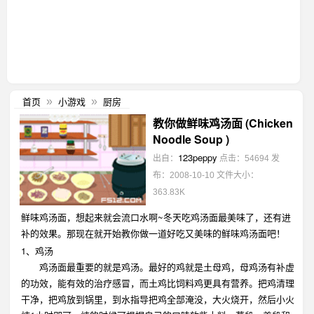
首页
小游戏
厨房
»
»
教你做鲜味鸡汤面 (Chicken
Noodle Soup )
123peppy
出自：
点击：54694
发
布：2008-10-10
文件大小：
363.83K
鲜味鸡汤面，想起来就会流口水啊~冬天吃鸡汤面最美味了，还有进
补的效果。那现在就开始教你做一道好吃又美味的鲜味鸡汤面吧！
1、鸡汤
鸡汤面最重要的就是鸡汤。最好的鸡就是土母鸡，母鸡汤有补虚
的功效，能有效的治疗感冒，而土鸡比饲料鸡更具有营养。把鸡清理
干净，把鸡放到锅里，到水指导把鸡全部淹没，大火烧开，然后小火