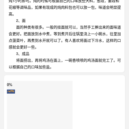
炖1小时即可。炖的时候可根据自己的口味放些大料，葱段，姜段和
花椒等调味品，如果有现成的炖肉料包也可以放一包，味道会明显提
高。
2、面
面的种类有很多。一般的挂面就可以，当然手工擀出来的面味道
会更好。把面放到水中煮，等到煮开后往锅里浇上一小碗水，往里加
点菠菜叶，再煮到水开就可以了。有人喜欢将面过下冷水，这样的口
感就会更好一些。
3、成品
将面捞出，再将鸡汤在面上，一碗香喷喷的鸡汤面就完工了。可
以根据自己的口味加些盐。
0%