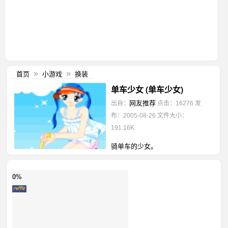
首页
小游戏
换装
»
»
单车少女 (单车少女)
网友推荐
出自：
点击：16276
发
布：2005-08-26
文件大小：
191.16K
骑单车的少女。
0%