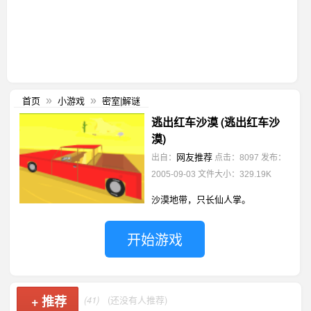
首页
小游戏
密室|解谜
»
»
逃出红车沙漠 (逃出红车沙
漠)
网友推荐
出自：
点击：8097
发布：
2005-09-03
文件大小：329.19K
沙漠地带，只长仙人掌。
开始游戏
+
推荐
(41)
(还没有人推荐)