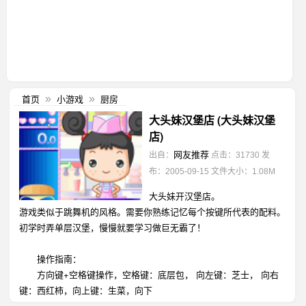
首页
小游戏
厨房
»
»
大头妹汉堡店 (大头妹汉堡
店)
网友推荐
出自：
点击：31730
发
布：2005-09-15
文件大小：1.08M
大头妹开汉堡店。
游戏类似于跳舞机的风格。需要你熟练记忆每个按键所代表的配料。
初学时弄单层汉堡，慢慢就要学习做巨无霸了！
操作指南：
方向键+空格键操作，空格键：底层包， 向左键：芝士， 向右
键：西红柿，向上键：生菜，向下