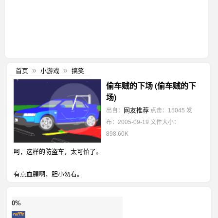
首页
小游戏
搞笑
»
»
偷车贼的下场 (偷车贼的下
场)
网友推荐
出自：
点击：15045
发
布：2005-09-19
文件大小：
898.60K
呵，这样的防盗车，太可怕了。
有点血腥啊，胆小勿看。
0%