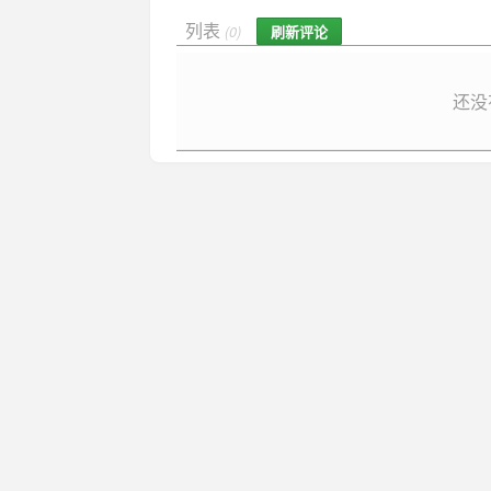
列表
刷新评论
(0)
还没