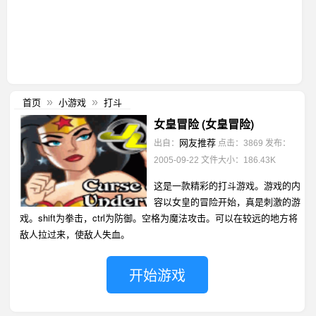
首页
小游戏
打斗
»
»
女皇冒险 (女皇冒险)
网友推荐
出自：
点击：3869
发布：
2005-09-22
文件大小：186.43K
这是一款精彩的打斗游戏。游戏的内
容以女皇的冒险开始，真是刺激的游
戏。shift为拳击，ctrl为防御。空格为魔法攻击。可以在较远的地方将
敌人拉过来，使敌人失血。
开始游戏