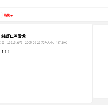
热搜
(摊虾仁鸡蛋饼)
点击：19515
发布：2005-09-26
文件大小：487.20K
！！！！