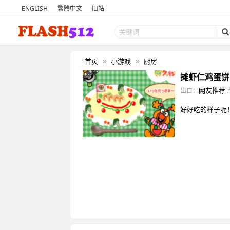
ENGLISH
繁體中文
旧站
首页
小游戏
厨房
»
»
摊虾仁鸡蛋饼 
网友推荐
出自：
好好吃的样子呢