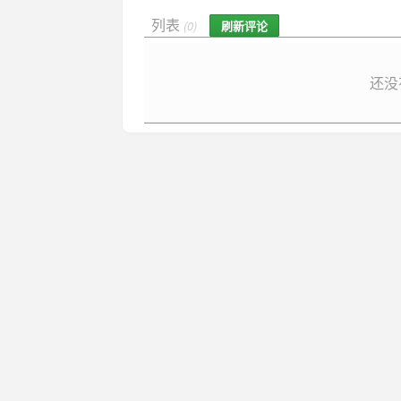
列表
刷新评论
(0)
还没