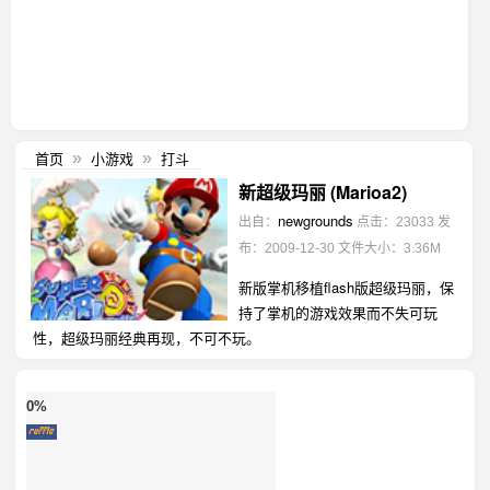
首页
小游戏
打斗
»
»
新超级玛丽 (Marioa2)
newgrounds
出自：
点击：23033
发
布：2009-12-30
文件大小：3.36M
新版掌机移植flash版超级玛丽，保
持了掌机的游戏效果而不失可玩
性，超级玛丽经典再现，不可不玩。
0%