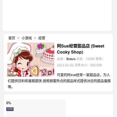
首页
小游戏
经营
»
»
阿Sue经营甜品店 (Sweet
Cooky Shop)
ibravo
出自：
点击：72000
发布：
2011-01-02
文件大小：500.50K
可爱的阿sue经常一家甜品店，为人
们提供饮料和蛋糕甜饼,按照顾客所点的甜品样式提供对应的甜品蛋糕
等。
0%