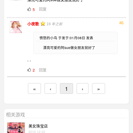
回复
5
#6
小夜歌
16 年之前
愤怒的小鸟 于发于:01月08日 发表
漂亮可爱的阿sue做女朋友就好了
- -
回复
2
«
‹
1
›
»
相关游戏
美女珠宝店
2010-12-22