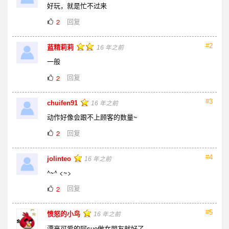
好玩，就是忙不过来
回复
2
#2
蓝精莉莉
16 年之前
一般
回复
2
#3
chuifen91
16 年之前
动作好像会跟不上顾客的数量~
回复
2
#4
jolinteo
16 年之前
^~^ <~>
回复
2
#5
愤怒的小鸟
16 年之前
漂亮可爱的阿sue做女朋友就好了