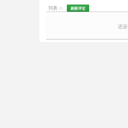
列表
刷新评论
(0)
还没