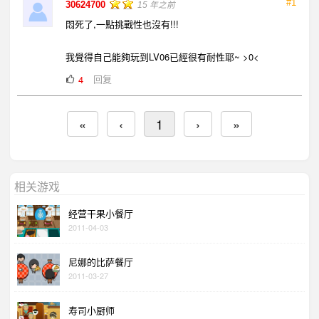
#1
30624700
15 年之前
悶死了,一點挑戰性也沒有!!!
我覺得自己能夠玩到LV06已經很有耐性耶~ >0<
回复
4
«
‹
1
›
»
相关游戏
经营干果小餐厅
2011-04-03
尼娜的比萨餐厅
2011-03-27
寿司小厨师