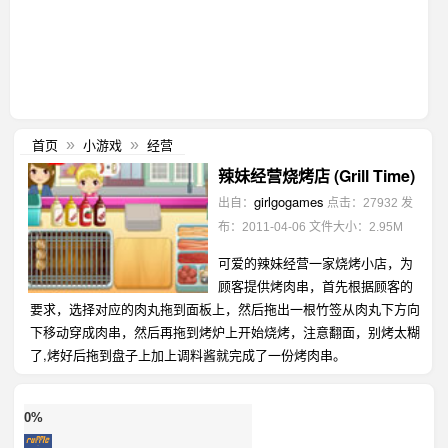
首页
小游戏
经营
»
»
辣妹经营烧烤店 (Grill Time)
girlgogames
出自：
点击：27932
发
布：2011-04-06
文件大小：2.95M
可爱的辣妹经营一家烧烤小店，为
顾客提供烤肉串，首先根据顾客的
要求，选择对应的肉丸拖到面板上，然后拖出一根竹签从肉丸下方向
下移动穿成肉串，然后再拖到烤炉上开始烧烤，注意翻面，别烤太糊
了,烤好后拖到盘子上加上调料酱就完成了一份烤肉串。
0%