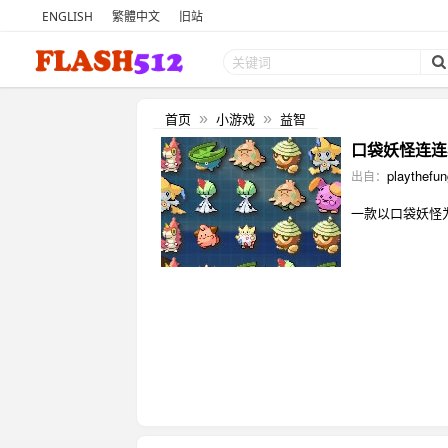
ENGLISH
繁體中文
旧站
首页
小游戏
益智
»
»
口袋妖怪连连看 (p
playthefu
出自：
一款以
口袋妖怪