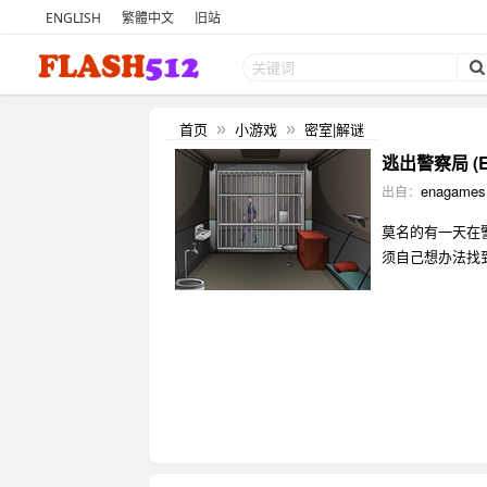
ENGLISH
繁體中文
旧站
首页
小游戏
密室|解谜
»
»
逃出警察局 (Esc
enagames
出自：
莫名的有一天在
须自己想办法找