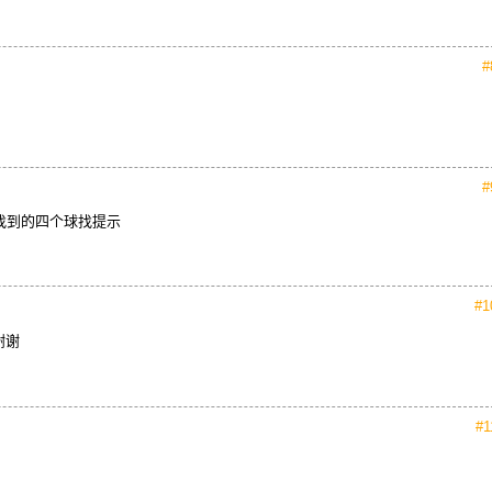
#
#
找到的四个球找提示
#1
谢谢
#1