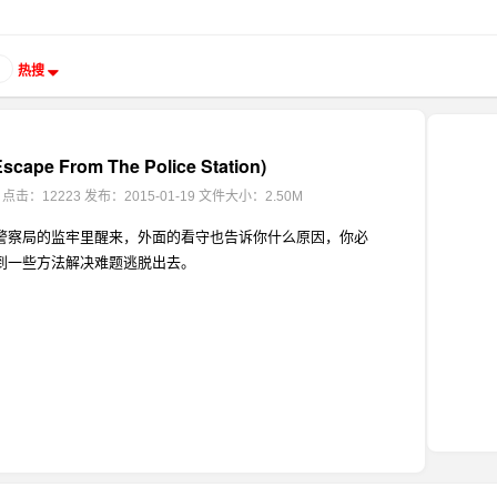
热搜
ape From The Police Station)
点击：12223
发布：2015-01-19
文件大小：2.50M
警察局的监牢里醒来，外面的看守也告诉你什么原因，你必
到一些方法解决难题逃脱出去。