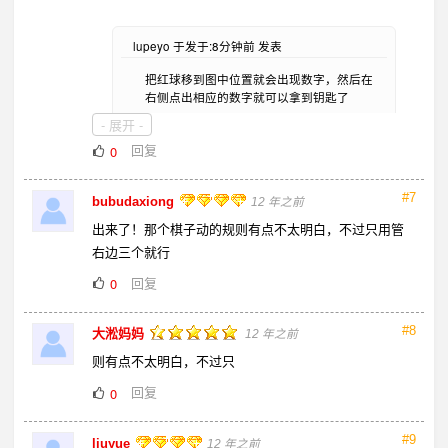
lupeyo 于发于:8分钟前 发表
把红球移到图中位置就会出现数字，然后在
右侧点出相应的数字就可以拿到钥匙了
- 展开 -
回复
0
#7
bubudaxiong
12 年之前
出来了！那个棋子动的规则有点不太明白，不过只用管
右边三个就行
回复
0
#8
大淞妈妈
12 年之前
则有点不太明白，不过只
回复
0
#9
liuyue
12 年之前