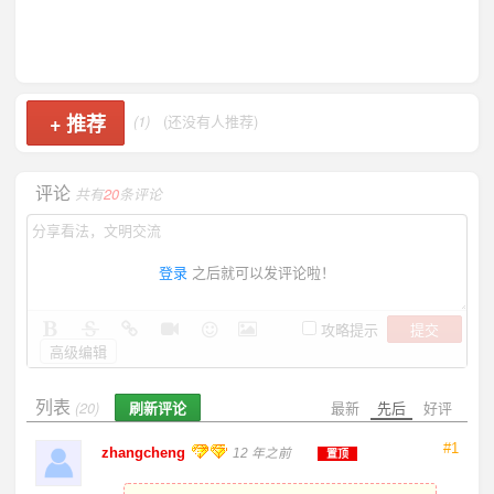
+
推荐
(1)
(还没有人推荐)
评论
共有
20
条评论
登录
之后就可以发评论啦！
提交
攻略提示
高级编辑
列表
刷新评论
最新
先后
好评
(20)
#1
zhangcheng
12 年之前
置顶