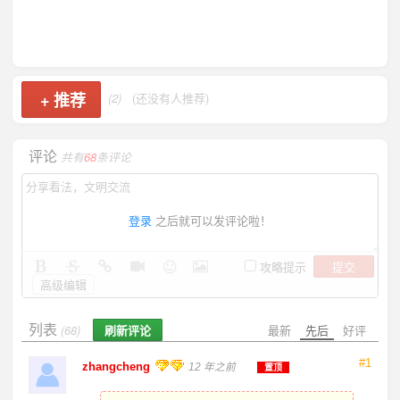
+
推荐
(2)
(还没有人推荐)
评论
共有
68
条评论
登录
之后就可以发评论啦！
提交
攻略提示
高级编辑
列表
刷新评论
最新
先后
好评
(68)
#1
zhangcheng
12 年之前
置顶