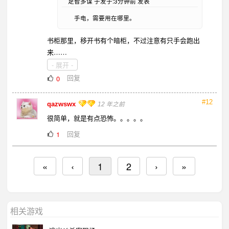
足智多谋 于发于:3分钟前 发表
手电，需要用在哪里。
书柜那里，移开书有个暗柜，不过注意有只手会跑出
来……
- 展开 -
回复
0
#12
qazwswx
12 年之前
很简单，就是有点恐怖。。。。。
回复
1
«
‹
1
2
›
»
相关游戏