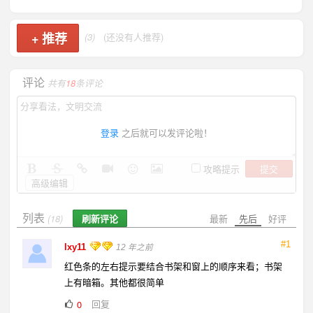
+
推荐
(3)
(还没有人推荐)
评论
共有
18
条评论
登录
之后就可以发评论啦！
提交
攻略提示
高级编辑
列表
刷新评论
最新
先后
好评
(18)
#1
lxy11
12 年之前
红色条的左右提示要结合书架和窗上的顺序来看；书架
上有暗箱。其他都很简单
回复
0