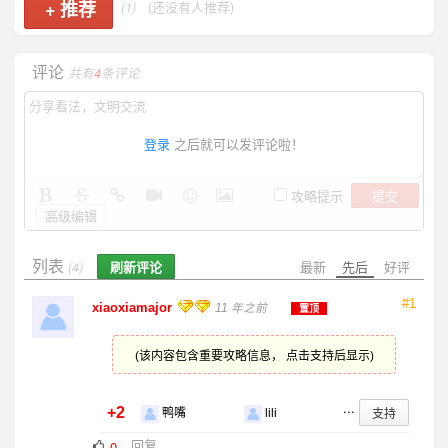
+
推荐
(1)
(还没有人推荐)
评论
共有
4
条评论
登录
之后就可以发评论啦！
提交
攻略提示
高级编辑
列表
刷新评论
最新
先后
好评
(4)
#1
xiaoxiamajor
11 年之前
置顶
(该内容包含重要攻略信息， 点击支持后显示)
...
+2
支持
鸭嘴
lili
回复
0