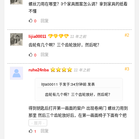
螺丝刀用在哪里？3个家具图案怎么调？拿到家具的纸看
不懂
回复
0
#2
lijia00011
11 年之前
齿轮有几个啊？三个齿轮放好，然后呢？
回复
0
#3
ruhe24nba
11 年之前
lijia00011 于发于:34分钟前 发表
齿轮有几个啊？三个齿轮放好，然后呢？
得到钥匙后打开第一画面的窗户 出现卷闸门 螺丝刀用到
那里 然后三个齿轮放好后，在第一画面椅子下面有个把
手一样的东西 放到齿轮下面
- 展开 -
回复
1