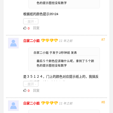
色的提示图但没有数字
根据纸的颜色提示35124
- 展开 -
回复
0
#7
白家二小姐
11 年之前
白家二小姐 于发于:2秒钟前 发表
最后５个颜色应该输什么呢，拿到了５个颜
色的提示图但没有数字
是３５１２４，门上的颜色对应提示纸上的，我搞反
了，搞成提示纸上对应柜门的了
- 展开 -
回复
0
#8
白家二小姐
11 年之前