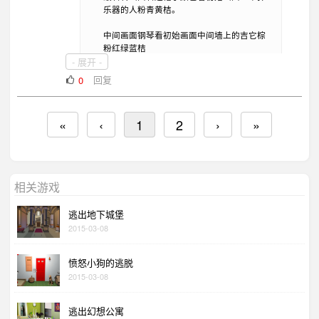
乐器的人粉青黄桔。
中间画面钢琴看初始画面中间墙上的吉它棕
粉红绿蓝桔
- 展开 -
最右
回复
0
攻略能糙成这样，也不容易！辛苦了！
«
‹
1
2
›
»
相关游戏
逃出地下城堡
2015-03-08
愤怒小狗的逃脱
2015-03-08
逃出幻想公寓