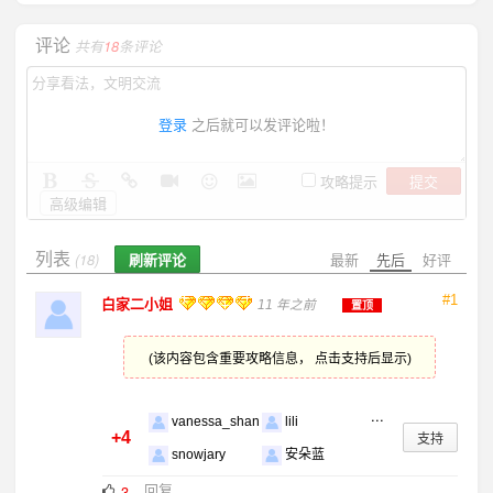
评论
共有
18
条评论
登录
之后就可以发评论啦！
提交
攻略提示
高级编辑
列表
刷新评论
最新
先后
好评
(18)
#1
白家二小姐
11 年之前
置顶
(该内容包含重要攻略信息， 点击支持后显示)
...
vanessa_shan
lili
+4
支持
snowjary
安朵蓝
回复
3