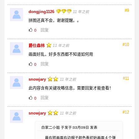
#9
dongjing1126
11 年之前
拼图还真不会，谢谢提醒。。
回复
0
#10
爵仕森林
11 年之前
画面好乱，好多东西都不知道如何用
回复
0
#11
snowjary
11 年之前
此内容含有关键攻略信息，需要回复才能查看！
回复
0
#12
snowjary
11 年之前
白家二小姐 于发于:03月09日 发表
最右转画面右边帽子颜色看初始画面４个弹