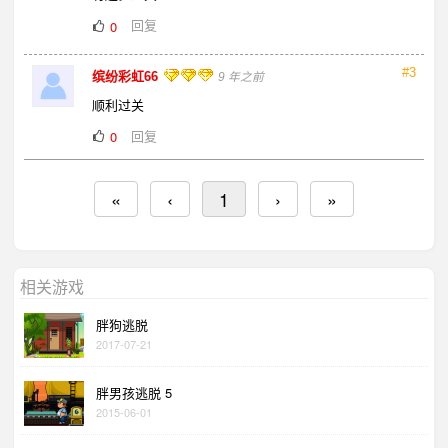
回复
0
#3
缤纷彩虹66
9 年之前
顺利过关
回复
0
«
‹
1
›
»
相关游戏
胖狗逃脱
2017-07-21
胖男孩逃脱 5
2015-06-01