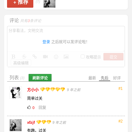
+
推荐
(1)
评论
共有
3
条评论
登录
之后就可以发评论啦！
提交
攻略提示
高级编辑
列表
刷新评论
最新
先后
好评
(3)
#1
方小小
9 年之前
简单过关
回复
0
#2
xfzjf
9 年之前
有趣。过关