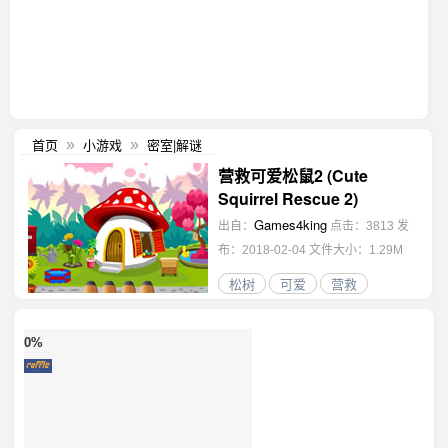
首页
小游戏
密室|解谜
»
»
营救可爱松鼠2 (Cute
Squirrel Rescue 2)
Games4king
出自：
点击：3813
发
布：2018-02-04
文件大小：1.29M
松树
可爱
营救
0%