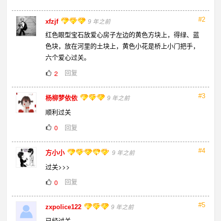
#2
xfzjf
9 年之前
红色眼型宝石放爱心房子左边的黄色方块上，得绿、蓝
色块，放在河里的土块上，黄色小花是桥上小门把手，
六个爱心过关。
回复
2
#3
杨柳梦依依
9 年之前
顺利过关
回复
0
#4
方小小
9 年之前
过关>>>
回复
0
#5
zxpolice122
9 年之前
已经过关