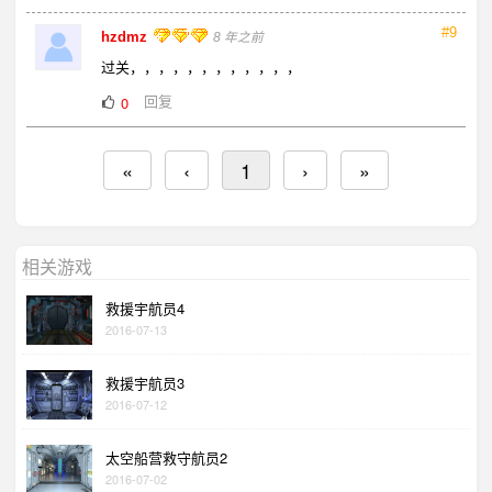
#9
hzdmz
8 年之前
过关，，，，，，，，，，，，
回复
0
«
‹
1
›
»
相关游戏
救援宇航员4
2016-07-13
救援宇航员3
2016-07-12
太空船营救守航员2
2016-07-02