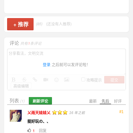
+
推荐
(85)
(还没有人推荐)
评论
共有
1
条评论
登录
之后就可以发评论啦！
提交
攻略提示
高级编辑
列表
刷新评论
最新
先后
好评
(1)
#1
乂雨天娃娃乂
16 年之前
挺好玩の、、
回复
1