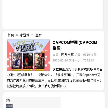
首页
小游戏
益智
»
»
CAPCOM拼图 (CAPCOM
拼图)
网友推荐
出自：
点击：6610
发布：
2005-02-24
文件大小：704.89K
这款拼图游戏可是具有强的明星号召
力哦~《逆转裁判》、《鬼泣2》、《混沌军团》，三款Capcom公司
的力作成为我们的拼图主角，而且本游戏的难度也很高哦~操作指南：
鼠标控制摆放拼图块，点击后可旋转拼图块
0%