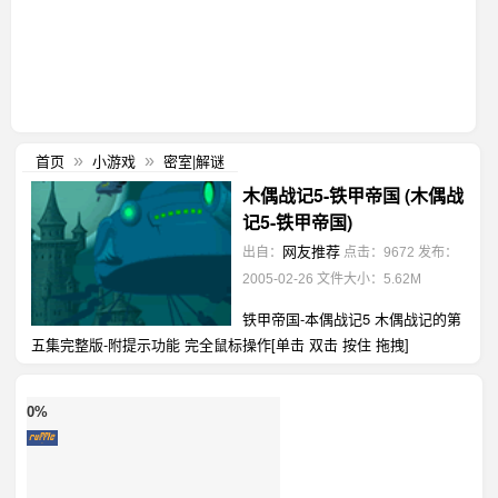
首页
小游戏
密室|解谜
»
»
木偶战记5-铁甲帝国 (木偶战
记5-铁甲帝国)
网友推荐
出自：
点击：9672
发布：
2005-02-26
文件大小：5.62M
铁甲帝国-本偶战记5 木偶战记的第
五集完整版-附提示功能 完全鼠标操作[单击 双击 按住 拖拽]
0%