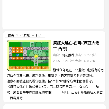
首页
小游戏
打斗
»
»
疯狂大逃亡-西毒 (疯狂大逃
亡-西毒)
网友推荐
出自：
点击：3527
发布：
2005-02-26
文件大小：428.75K
游戏任务是在一个监狱中把所有的泡
泡伙伴都救出来并成功逃脱。用键盘上的方向键控制行走路线。
注意不要被监狱的看守抓住。按"Z"和"X"键挖陷阱来陷住看守。
《疯狂大逃亡》游戏分为5篇，第二篇是西毒篇,一共有12关 这
次，来看看牛牛虎口脱险的本事！ 呵呵，让我们开始疯狂大逃亡
－西毒篇吧