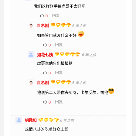
我们这样联手催虎哥不太好吧
回复
0
红杉树
6 年之前
如果管用就没什么不好
回复
0
如花七姨
6 年之前
虎哥说他只出棒棒糖
回复
0
红杉树
6 年之前
他说第二天带你去买呀，出尔反尔，罚他
回复
0
钥匙扣
6 年之前
热情八卦的吃瓜群众上线