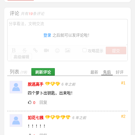
评论
共有
19
条评论
登录
之后就可以发评论啦！
提交
攻略提示
高级编辑
列表
刷新评论
最新
先后
好评
(19)
#1
脱逃高手
6 年之前
四个萝卜出钥匙，出来啦！
回复
0
#2
如花七姨
6 年之前
！！！！！