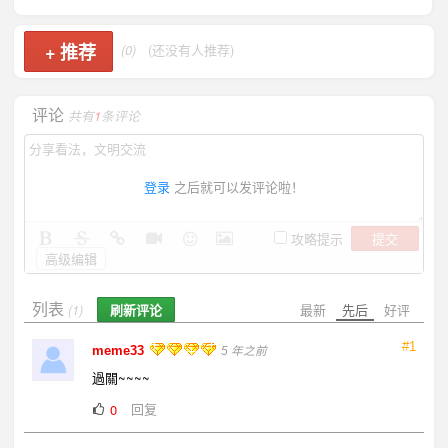
+
推荐
(0)
(还没有人推荐)
评论
共有
1
条评论
登录
之后就可以发评论啦！
提交
攻略提示
高级编辑
列表
刷新评论
最新
先后
好评
(1)
#1
meme33
5 年之前
過關~~~~
回复
0