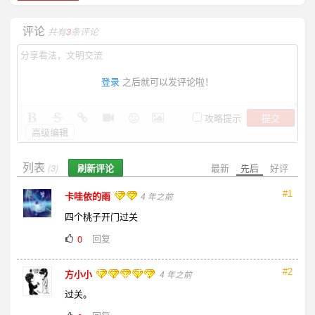
评论
共有
3
条评论
登录
之后就可以发评论啦！
提交
攻略提示
高级编辑
列表
刷新评论
最新
先后
好评
(3)
#1
卡哇依的雨
4 年之前
四个桃子开门过关
回复
0
#2
方小小
4 年之前
过关。