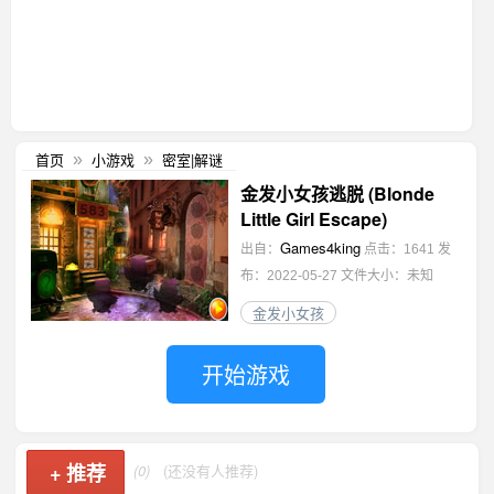
首页
小游戏
密室|解谜
»
»
金发小女孩逃脱 (Blonde
Little Girl Escape)
Games4king
出自：
点击：1641
发
布：2022-05-27
文件大小：未知
金发小女孩
开始游戏
+
推荐
(0)
(还没有人推荐)