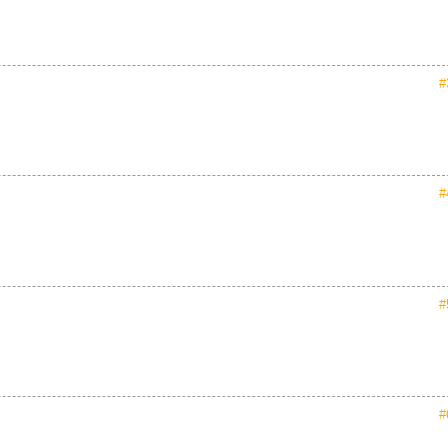
#
#
#
#