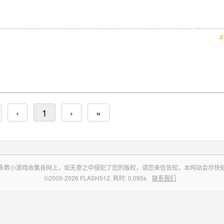
#
‹
1
›
»
多数小游戏收集自网上，如无意之中侵犯了您的版权，请您来信告知，本网站会尽快
©2005-2026 FLASH512. 耗时: 0.095s
联系我们