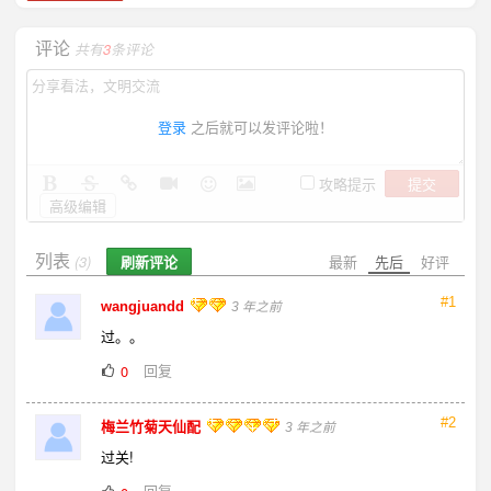
评论
共有
3
条评论
登录
之后就可以发评论啦！
提交
攻略提示
高级编辑
列表
刷新评论
最新
先后
好评
(3)
#1
wangjuandd
3 年之前
过。。
回复
0
#2
梅兰竹菊天仙配
3 年之前
过关!
回复