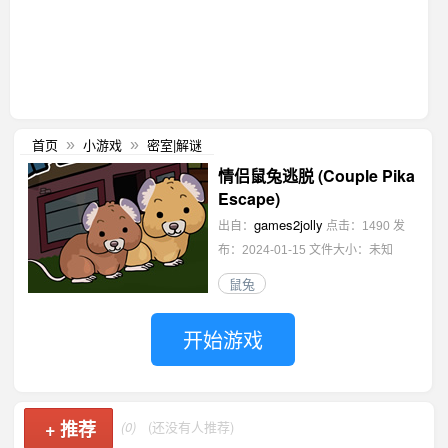
首页
小游戏
密室|解谜
»
»
情侣鼠兔逃脱 (Couple Pika
Escape)
games2jolly
出自：
点击：1490
发
布：2024-01-15
文件大小：未知
鼠兔
开始游戏
+
推荐
(0)
(还没有人推荐)