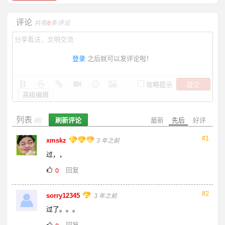
评论
共有
6
条评论
登录
之后就可以发评论啦！
提交
攻略提示
高级编辑
列表
刷新评论
最新
先后
好评
(6)
#1
xmskz
3 年之前
过，，
回复
0
#2
sorry12345
3 年之前
过了。。。
回复