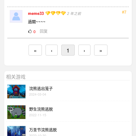
#7
meme33
2 年之前
過關~~~~
回复
0
«
‹
1
›
»
相关游戏
浣熊逃出笼子
2024-03-04
野生浣熊逃脱
2022-11-15
万圣节浣熊逃脱
2022-10-30