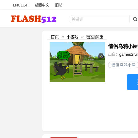
ENGLISH
繁體中文
旧站
首页
小游戏
密室|解谜
»
»
情侣乌鸦小屋逃出 
games2rul
出自：
情侣乌鸦小屋