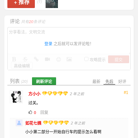
+
推荐
(1)
评论
共有
20
条评论
登录
之后就可以发评论啦！
提交
攻略提示
高级编辑
列表
刷新评论
最新
先后
好评
(20)
#1
方小小
2 年之前
过关。
回复
0
如花七姨
2 年之前
小小第二部分一开始自行车的提示怎么看啊